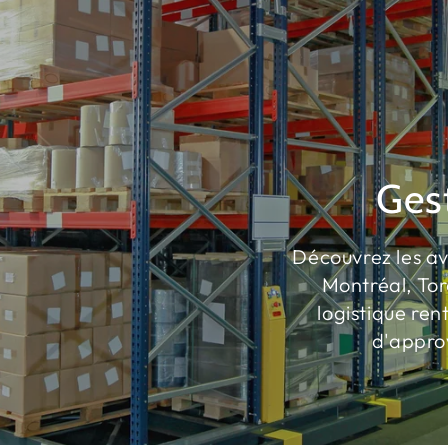
Gest
Découvrez les av
Montréal, To
logistique ren
d'appro