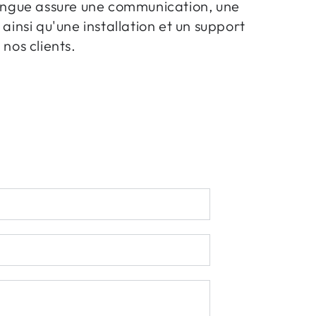
lingue assure une communication, une
 ainsi qu'une installation et un support
 nos clients.
Email
*
Numéro
de
téléphone
Commentaire