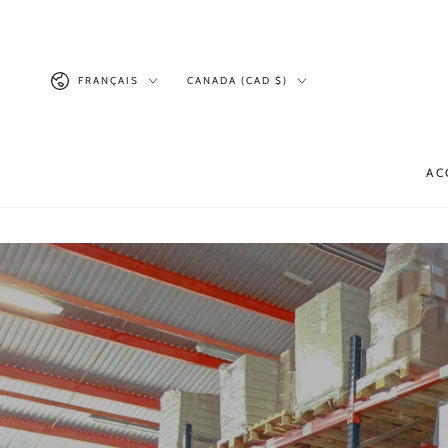
IGNORER LE
CONTENU
Langue
Pays/région
FRANÇAIS
CANADA (CAD $)
AC