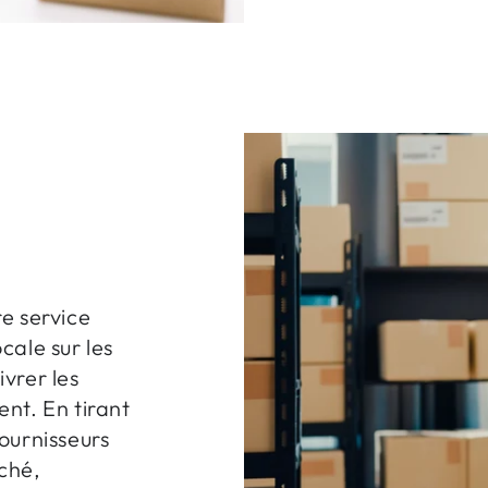
e service
cale sur les
vrer les
nt. En tirant
ournisseurs
ché,