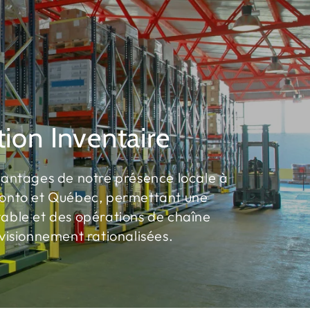
ion Inventaire
antages de notre présence locale à
ronto et Québec, permettant une
table et des opérations de chaîne
visionnement rationalisées.