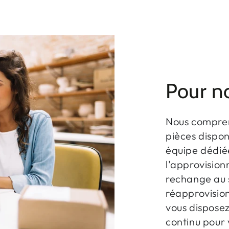
Pour no
Nous compren
pièces dispon
équipe dédiée
l'approvisio
rechange au s
réapprovisio
vous dispose
continu pour 